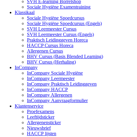
SVH E-learning Borrelshop
Sociale Hygiëne Examentraining
Klassikaal
Sociale Hygiëne Spoedcursus
Sociale Hygiëne Spoedcursus (Engels)
SVH Leermeester Cursus
SVH Leermeester Cursus (Engels)
Praktisch Leidinggeven Horeca
HACCP Cursus Horeca
Allergenen Cursus
BHV Cursus (Basis Blended Learning)
BHV Cursus (Herhaling)
InCompany
InCompany Sociale Hygiëne
InCompany Leermeester
InCompany Praktisch Leidinggeven
InCompany HACCP
InCompany Allergenen
InCompany Aanvraagformulier
Klantenservice
Proefexamens
Leeftijdsticker
Allergenensticker
Nieuwsbrief
HACCP lijsten